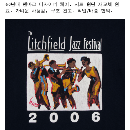
60년대 덴마크 디자이너 체어. 시트 원단 재교체 완
료. 가벼운 사용감, 구조 견고. 픽업/배송 협의.