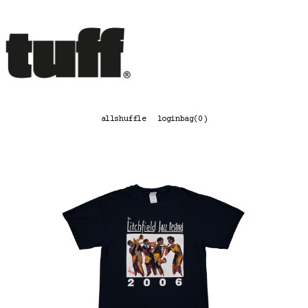
콘
텐
츠
로
바
로
가
기
all
shuffle
login
bag(
0
)