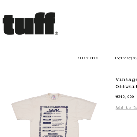
콘
텐
츠
로
바
로
가
기
all
shuffle
login
bag(
0
)
Vintag
Offwhi
₩
240,000
Add to B