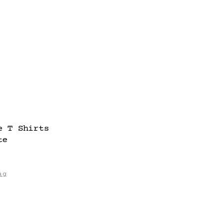
e T Shirts
te
ag