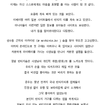
이제는 자신 스스로에게도 마음을 표현할 줄 아는 사람이 된 것 같다.
요즘에 계속 빠져 있는 것을 보았다.
이베이랑 여러 일본 사이트들에서 빈티지 티를 계속 보고 있었다.
마니아들이 이런저런 딥한 정보를 모아놓은 사이트도 보내줬다.
내가 등을 밀어줘야겠다고 다짐했다.
성수동 근처의 아카이빈 (@ archivin.kr ) 숍을 찾아 무조건 고고싱했다.
어차피 온라인으로 첫 구매는 어려우니 꼭 입어보고 사야되지 않겠나!
차분하게 마이웨이를 가시는 사장님을 만나서 차분한 설명을 들었다.
정말 빈티지숍은 사장님의 개인적 취향/문화/쪼 를 느끼는게 맛이다.
우리가 손을 대는 티셔츠마다 제일 비싼 것들
결국 비싼걸 좋아하는 것은 버리지 못하는 동생
준우는 몇년 전까지 국내 빈티지의류 업체들이
진정성 없이 유행 및 보따리업체 같이 소개해서
그닥 좋아하지 않았는데
본인이 빈티지 가구를 다루는 업을 하게되고
일본의 깊이 있는 빈티지의류 편집샵들의 컬렉션들을 보면서