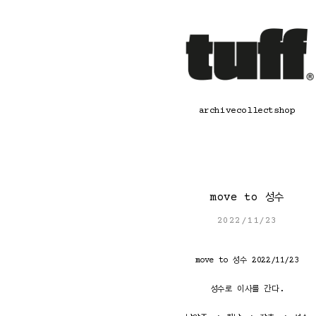
콘
텐
츠
로
바
로
가
기
archive
collect
shop
move to 성수
2022/11/23
move to 성수 2022/11/23
성수로 이사를 간다.