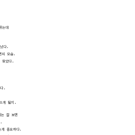
뀌는데
났다.
연의 모습.
을 찾았다.
다.
쓰게 될지.
뀌는 걸 보면
.
는게 중요하다.