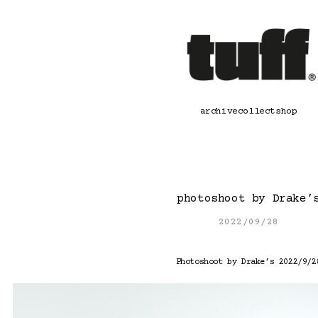
콘
텐
츠
로
바
로
가
기
archive
collect
shop
photoshoot by Drake’
2022/09/28
Photoshoot by Drake’s 2022/9/2