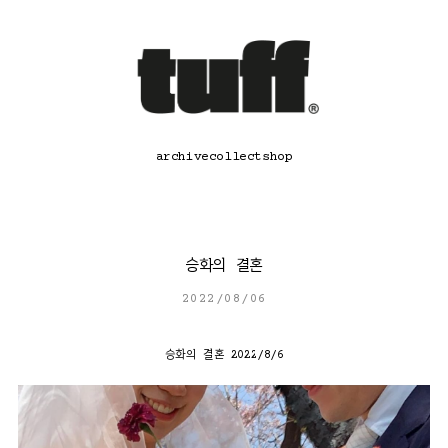
콘
텐
츠
로
바
로
가
기
archive
collect
shop
승화의 결혼
2022/08/06
승화의 결혼 2022/8/6