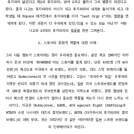
후지와라 닮았다고 제2의 후지와라, 넘버 2라고 불러서 그의 별명이 되었다고
한다. 결국 니고는 후지와라의 어시가 되고 후지와라의 세계로 들어가게 되고 대
학생일 때 Popeye 매거진에서 후지와라를 이어 “Last Orgy 2″라는 컬럼을 연
재하게 된다. 이런 과정이 다 우리에게 있던/있을 수 있는 모습 아닌가? 어린
니고와 20대의 후지와라의 얼굴을 한번 그려본다.
2. 스토어의 문화적 역할에 대한 이해
그의 다음 행보가 스토어라는 점이 우리에겐 중요하다. 같은 학교 센빠이인 타카
하시 준과 93년에 ‘NOWHERE’라는 스토어를 열게 된다. 단돈 40만옌 (약 400
만원)의 예산으로 미국에서 새 브랜드, 빈티지 의류, 데드 스탁 트레이너를 들
여왔고 Undercover의 첫 시즌을 런칭했다. 그당시 ‘하라주쿠 뒷길’ 우루하라
지역은 빈티지 의류가 대세 였던 곳이었는데, 일본 자국 스트릿브랜드를 런칭하
며 새로운 독립브랜드의 무브먼트를 상징하는 지역으로 바꿨다. 문화 형성에 있
어서 확고한 컨셉의 스토어가 얼마나 중요한 역할을 하는지 다시 한번 느끼는 이
야기다. 이곳은 Undercover, BAPE, 40% against Right (Sk8thing과
WTAPS 수장 니시야마 테츠의 합작브랜드), AFFA (타카하시와 후지와라의 합작
브랜드)의 데뷔 무대. 무슨 마피아인 것 같은 어마어마한 일본 스트릿 브랜드들
의 인큐베이터가 되었다.