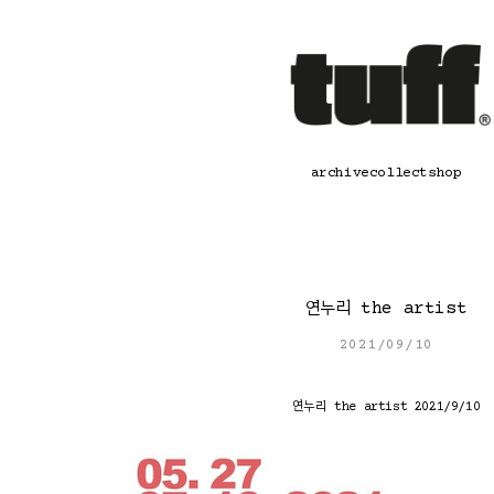
콘
텐
츠
로
바
로
가
기
archive
collect
shop
연누리 the artist
2021/09/10
연누리 the artist 2021/9/10