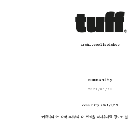
콘
텐
츠
로
바
로
가
기
archive
collect
shop
community
2021/01/19
community 2021/1/19
‘커뮤니티’는 대학교때부터 내 인생을 좌지우지할 정도로 날