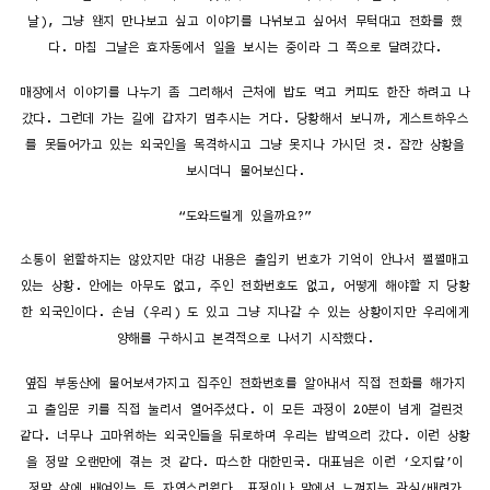
날), 그냥 왠지 만나보고 싶고 이야기를 나눠보고 싶어서 무턱대고 전화를 했
다. 마침 그날은 효자동에서 일을 보시는 중이라 그 쪽으로 달려갔다.
매장에서 이야기를 나누기 좀 그러해서 근처에 밥도 먹고 커피도 한잔 하려고 나
갔다. 그런데 가는 길에 갑자기 멈추시는 거다. 당황해서 보니까, 게스트하우스
를 못들어가고 있는 외국인을 목격하시고 그냥 못지나 가시던 것. 잠깐 상황을
보시더니 물어보신다.
“도와드릴게 있을까요?”
소통이 원할하지는 않았지만 대강 내용은 출입키 번호가 기억이 안나서 쩔쩔매고
있는 상황. 안에는 아무도 없고, 주인 전화번호도 없고, 어떻게 해야할 지 당황
한 외국인이다. 손님 (우리) 도 있고 그냥 지나갈 수 있는 상황이지만 우리에게
양해를 구하시고 본격적으로 나서기 시작했다.
옆집 부동산에 물어보셔가지고 집주인 전화번호를 알아내서 직접 전화를 해가지
고 출입문 키를 직접 눌러서 열어주셨다. 이 모든 과정이 20분이 넘게 걸린것
같다. 너무나 고마워하는 외국인들을 뒤로하며 우리는 밥먹으러 갔다. 이런 상황
을 정말 오랜만에 겪는 것 같다. 따스한 대한민국. 대표님은 이런 ‘오지랖’이
정말 삶에 배여있는 듯 자연스러웠다. 표정이나 말에서 느껴지는 관심/배려가