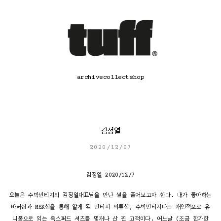
콘
텐
츠
로
바
로
가
기
archive
collect
shop
김정열
2020/12/07
김정열 2020/12/7
오늘은 수박빈티지의 김정열대표님을 만난 썰을 풀어보고자 한다. 내가 좋아하는
바버샵과 MSK샵을 통해 알게 된 빈티지 의류샵, 수박빈티지나는 개인적으로 유
니폼으로 입는 옥스퍼드 셔츠를 몇개나 산 찐 고객이다. 어느날 (조금 한가한