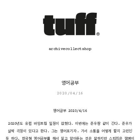
콘
텐
츠
로
바
로
가
기
archive
collect
shop
영어공부
2020/04/16
영어공부 2020/4/16
2020년도 유럽 바잉트립 일정이 잡혔다. 이번에는 준우랑 같이 간다. 준우가
살짝 걱정이 있다고 한다. 그는 영어포기자. 가서 소통을 어떻게 할지 고민인
듯 하다. 한국형 영어공부를 해서 읽고 알아듣는 것은 잘하지만 스피킹은 잼병이