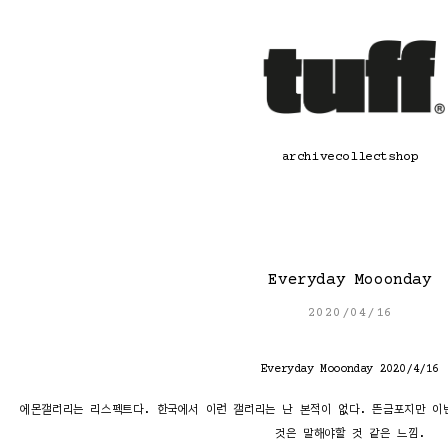
콘
텐
츠
로
바
로
가
기
archive
collect
shop
Everyday Mooonday
2020/04/16
Everyday Mooonday 2020/4/16
에몬갤러리는 리스펙트다. 한국에서 이런 갤러리는 난 본적이 없다. 뜬금포지만 이
것은 말해야할 것 같은 느낌.