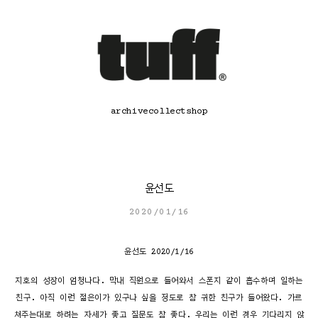
콘
텐
츠
로
바
로
가
기
archive
collect
shop
윤선도
2020/01/16
윤선도 2020/1/16
지호의 성장이 엄청나다. 막내 직원으로 들어와서 스폰지 같이 흡수하며 일하는
친구. 아직 이런 젊은이가 있구나 싶을 정도로 참 귀한 친구가 들어왔다. 가르
쳐주는대로 하려는 자세가 좋고 질문도 참 좋다. 우리는 이런 경우 기다리지 않