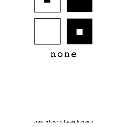
terms
·
privacy
·
shipping & returns