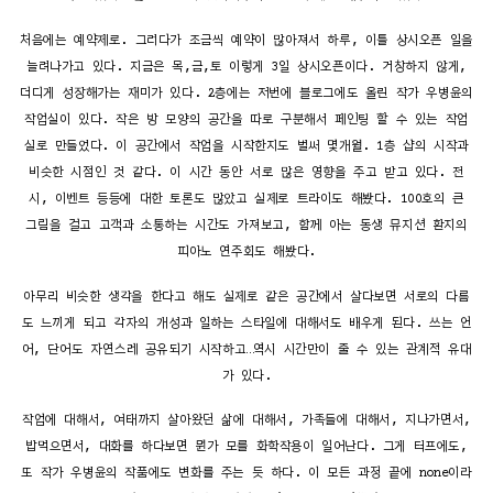
처음에는 예약제로. 그러다가 조금씩 예약이 많아져서 하루, 이틀 상시오픈 일을
늘려나가고 있다. 지금은 목,금,토 이렇게 3일 상시오픈이다. 거창하지 않게,
더디게 성장해가는 재미가 있다. 2층에는 저번에 블로그에도 올린 작가 우병윤의
작업실이 있다. 작은 방 모양의 공간을 따로 구분해서 페인팅 할 수 있는 작업
실로 만들었다. 이 공간에서 작업을 시작한지도 벌써 몇개월. 1층 샵의 시작과
비슷한 시점인 것 같다. 이 시간 동안 서로 많은 영향을 주고 받고 있다. 전
시, 이벤트 등등에 대한 토론도 많았고 실제로 트라이도 해봤다. 100호의 큰
그림을 걸고 고객과 소통하는 시간도 가져보고, 함께 아는 동생 뮤지션 환지의
피아노 연주회도 해봤다.
아무리 비슷한 생각을 한다고 해도 실제로 같은 공간에서 살다보면 서로의 다름
도 느끼게 되고 각자의 개성과 일하는 스타일에 대해서도 배우게 된다. 쓰는 언
어, 단어도 자연스레 공유되기 시작하고…역시 시간만이 줄 수 있는 관계적 유대
가 있다.
작업에 대해서, 여태까지 살아왔던 삶에 대해서, 가족들에 대해서, 지나가면서,
밥먹으면서, 대화를 하다보면 뭔가 모를 화학작용이 일어난다. 그게 터프에도,
또 작가 우병윤의 작품에도 변화를 주는 듯 하다. 이 모든 과정 끝에 none이라