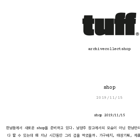
콘
텐
츠
로
바
로
가
기
archive
collect
shop
shop
2019/11/15
shop 2019/11/15
한남동에서 새로운 shop을 준비하고 있다. 남양주 창고에서의 모습이 아닌 한남만
다 할 수 있는데 왜 지난 시간동안 그리 겁을 먹었을까. 가구배치, 매장기획, 제