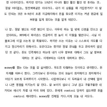
한 녀석이었다. 하지만 만기는 10년이 아니라 훨씬 훨씬 훨씬 먼 후라는 것.
정말 어이없는, 청천벽력같은 이야기다. 내가 이 상품을 왜 가입한거지? 더 말
도 안되는 것은 8-9년이 흐른 지금해지해서 돈을 찾으면 이자는 커녕 원금에 일
부분을 잃게 된다는 것을 알게 되었다.
나 참. 정말 병신도 이런 병신이 있나. 아무리 하는 일 밖에 신경을 안쓰고 살
았더라도, NYU에서 파이낸스 전공까지 한 놈이 이 지랄을 떨었다니… 사실 이
블로그에 이걸 쓰는게 참 쪽팔리다. 하지만 쓰는 이유는 나 스스로의 각오를 다
지고 정신차리기 위해서다. 모은다고는 했지만 정말 관심을 두고 관리하지 않았
던 것 같다. 돈도 인격체라고 하는데 내가 너무 함부로 대해서 그도 날 함부로
대하는 것 같다. 이제부터는 다르게 대하려고 한다.
money를 쫓는 다는 것을 참 싫어했다. 무조건 타협하는 짓이라고 생각했다. 돈
자체를 터부시 했다. 그러다보니 돈이라는 것의 모습이 희미해지고 희미해지니
어딘가 모르게 두려워지기 시작했다. 사업하다보니 이 두려움이 내 선택에 얼마
나 나쁜 영향을 미치는지 잘 안다. 잘 보이지 않으니 그냥 검고 꾸물꾸물한 네
거티브 에너지 처럼 내 머리 뒤에 있다. 돈에게 control 당하지 않으려면 돈을
control 해야한다. money랑 친해질 거다.이게 오늘 내 각오다.