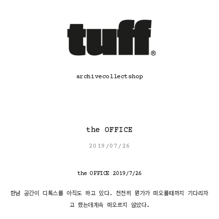
콘
텐
츠
로
바
로
가
기
archive
collect
shop
the OFFICE
2019/07/26
the OFFICE 2019/7/26
한남 공간이 디톡스를 아직도 하고 있다. 천천히 뭔가가 떠오를때까지 기다리자
고 했는데계속 떠오르지 않았다.