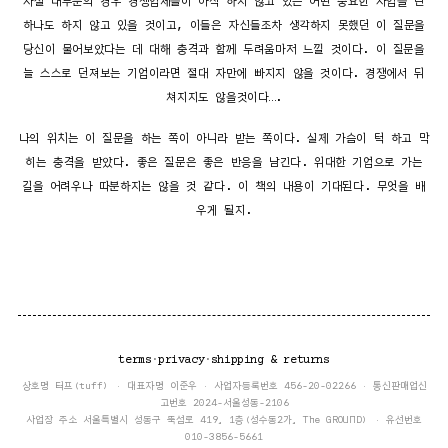
사실 대부분의 경우 경쟁업체들이 아직 하지 않고 있는 어떤 중요한 사업을 단
하나도 하지 않고 있을 것이고, 이들은 자신들조차 생각하지 못했던 이 질문을
당신이 물어보았다는 데 대해 충격과 함께 두려움마저 느낄 것이다. 이 질문을
늘 스스로 던져보는 기업이라면 절대 자만에 빠지지 않을 것이다. 경쟁에서 뒤
쳐지지도 않을것이다….
나의 위치는 이 질문을 하는 쪽이 아니라 받는 쪽이다. 실제 가슴이 턱 하고 막
히는 충격을 받았다. 좋은 질문은 좋은 반응을 남긴다. 위대한 기업으로 가는
길을 어려우나 따분하지는 않을 것 같다. 이 책의 내용이 기대된다. 무엇을 배
우게 될지.
terms
·
privacy
·
shipping & returns
상호명 터프(tuff) · 대표자명 이준우 · 사업자등록번호 456-20-02266 · 통신판매업신
고번호 2024-서울성동-2106
사업장 주소 서울특별시 성동구 뚝섬로 419, 1층(성수동2가, The GROUND) · 유선번호
010-3856-5661