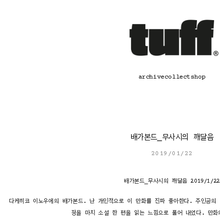
콘
텐
츠
로
바
로
가
기
archive
collect
shop
배가본드_무사시의 깨달음
2019/01/22
배가본드_무사시의 깨달음 2019/1/22
다케히코 이노우에의 배가본드. 난 개인적으로 이 만화를 진짜 좋아한다. 주인공의
정을 마치 소설 한 편을 읽는 느낌으로 풀어 내었다. 만화