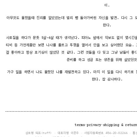
이.
아무것도 몰랐을때 진리를 알았었는데 멀리 뺑 돌아가버린 자신을 발견. 다시 그 
한다.
사포질을 하다가 문뜻 5살-6살 때가 생각났다. 피아노 앞에서 악보도 없이 몇시간을
티비 등 가전제품만 보면 나사를 풀르고 뚜껑을 열어서 안을 보고 싶어했던 모습. 
걸 좋아하고 항상 호기심이 많았던 것 같다. 그런 것들을 다 잊고 그냥 남들이 좋
준비를 하고 성공 또는 생존을 위해 살았던것
가구 일을 하면서 나도 몰랐던 나를 재발견하고 있다. 마치 이 일을 다시 하기로 
한다. 참 감사하다.
terms
·
privacy
·
shipping & retur
상호명 터프(tuff) · 대표자명 이준우 · 사업자등록번호 456-20-02266 · 