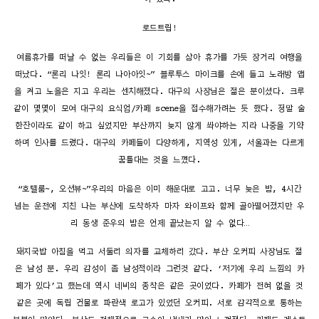
로드트립!
여름휴가를 떠날 수 없는 우리들은 이 기회를 삼아 휴가를 가듯 장거리 여행을
떠났다. “론리 나잇! 론리 나아아잇~” 블루투스 마이크를 손에 들고 노래방 앱
을 켜고 노을은 지고 우리는 센치해졌다. 대구의 사장님은 젊은 분이셨다. 크루
같이 몇몇이 모여 대구의 요식업/카페 scene을 접수해가려는 듯 했다. 정말 술
한잔이라도 같이 하고 싶었지만 부산까지 늦지 않게 쏴야하는 지라 나중을 기약
하며 인사를 드렸다. 대구의 카페들이 다양하게, 지역성 있게, 서울과는 다르게
꿈틀대는 것을 느꼈다.
“호텔룸~, 오션뷰~”우리의 마음은 이미 해운대로 고고. 너무 늦은 밤, 4시간
넘는 운전에 지친 나는 부산에 도착하자 마자 와이프와 함께 골아떨어졌지만 우
리 동생 준우의 밤은 언제 끝났는지 알 수 없다…
돼지국밥 아침을 먹고 서둘러 의자를 교체하러 갔다. 부산 오커피 사장님도 젊
은 남성 분. 우리 감성이 좀 남성적이라 그런것 같다. ‘저기에 우리 느낌의 카
페가 있다’고 했는데 역시 네비의 종착은 같은 곳이었다. 카페가 전혀 없을 것
같은 곳에 독립 건물로 파란색 로고가 있었던 오커피. 서로 감각적으로 통하는