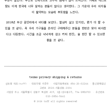
부분이 많았다. 부산도 전체적으로 고수의 냄새가 많이 느껴졌다. 카페도 레스토
랑도 이제 한국에 너무 잘하는 분들이 많다고 생각한다. 그 가운데 우리 의자들
이 활약하는 모습에 뿌듯함을 느낀다.
2018년 부산 광안리에서 바다를 보았다. 열심히 살고 있지만, 뭔가 더 할 수
있을 것 같다. 꼭 우리 가구들을 온라인 구매해주신 분들을 한번은 찾아 뵈야겠
다고 다짐했다. 시간을 조금 넉넉하게 잡고 커피 한잔, 술 한잔 할 수 있으면
좋을 것 같다.
terms
·
privacy
·
shipping & returns
상호명 터프(tuff) · 대표자명 이준우 · 사업자등록번호 456-20-02266 · 통신판매업신
고번호 2024-서울성동-2106
사업장 주소 서울특별시 성동구 뚝섬로 419, 1층(성수동2가, The GROUND) · 유선번호
010-3856-5661
© 2026 tuff all rights reserved