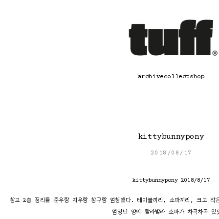
콘
텐
츠
로
바
로
가
기
archive
collect
shop
kittybunnypony
2018/08/17
kittybunnypony 2018/8/17
창고 2층 정리를 준우랑 지우랑 창규랑 엄청했다. 테이블끼리, 소파끼리, 크고 작은
엄청난 양의 할라발라 소파가 차곡차곡 있