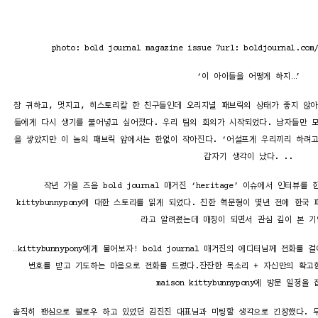
photo: bold journal magazine issue 7url: boldjournal.com
‘이 아이들을 어떻게 하지…’
참 귀하고, 멋지고, 히스토리칼 한 친구들인데 오리지널 패브릭의 상태가 좋지 않아
들에게 다시 생기를 불어넣고 싶어졌다. 우리 팀의 회의가 시작되었다. 남자들만 
을 쌓았지만 이 놈의 패브릭 앞에서는 한없이 작아진다. ‘어설프게 우리끼리 하려
갑자기 생각이 났다. ..
작년 가을 즈음 bold journal 매거진 ‘heritage’ 이슈에서 인터뷰
kittybunnypony에 대한 스토리를 읽게 되었다. 친한 혁문형이 몇년 전에 한
라고 알려줬는데 매칭이 되면서 관심 깊이 본 기
…kittybunnypony에게 물어보자! bold journal 매거진의 에디터님께 전화
번호를 받고 기도하는 마음으로 전화를 드렸다.잔잔한 목소리 + 자신만의 확고한
maison kittybunnypony에 방문 일정을
솔직히 팬심으로 팔로우 하고 있었던 김진진 대표님과 미팅할 생각으로 긴장했다. 