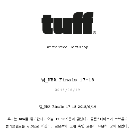
콘
텐
츠
로
바
로
가
기
archive
collect
shop
팀_NBA Finals 17-18
2018/06/19
팀_NBA Finals 17-18 2018/6/19
우리는 NBA를 좋아한다. 오늘 17-18시즌이 끝났다. 골든스테이트가 르브론의
클리블랜드를 4:0으로 이겼다. 르브론의 고개 숙인 모습이 유난히 많이 보였다.